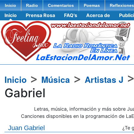
Inicio
Radio
Comentarios
Poemas
Reflexiones
Inicio
Prensa Rosa
FAQ's
Acerca de
Public
>
>
Inicio
Música
Artistas J
Gabriel
Letras, música, información y más sobre Juan
Canciones disponibles en la programación de LaE
Juan Gabriel
¿Te 