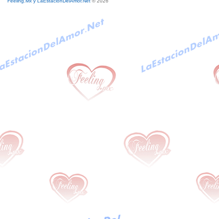
Feeling.Mx y LaEstacionDelAmor.Net
© 2026